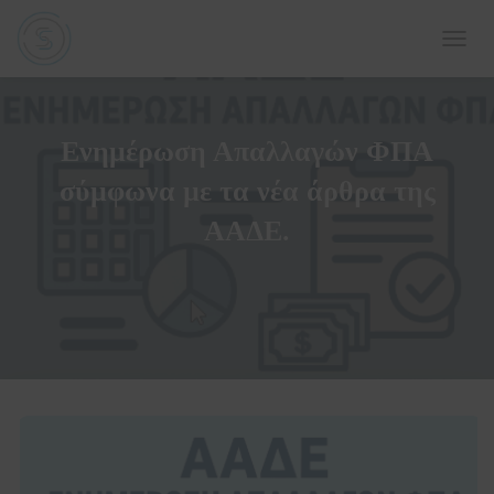
Ε
Ν
Α
Λ
Λ
Ενημέρωση Απαλλαγών ΦΠΑ
Α
Γ
σύμφωνα με τα νέα άρθρα της
Ή
ΑΑΔΕ.
Π
Λ
Ο
Ή
Γ
Η
Σ
Η
Σ