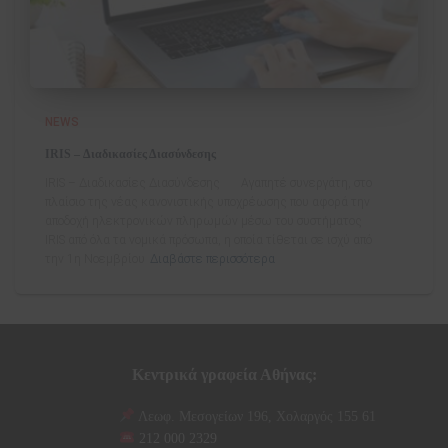
NEWS
IRIS – Διαδικασίες Διασύνδεσης
IRIS – Διαδικασίες Διασύνδεσης Αγαπητέ συνεργάτη, στο
πλαίσιο της νέας κανονιστικής υποχρέωσης που αφορά την
αποδοχή ηλεκτρονικών πληρωμών μέσω του συστήματος
IRIS από όλα τα νομικά πρόσωπα, η οποία τίθεται σε ισχύ από
την 1η Νοεμβρίου
Διαβάστε περισσότερα
Κεντρικά γραφεία Αθήνας:
Λεωφ. Μεσογείων 196, Χολαργός 155 61
212 000 2329