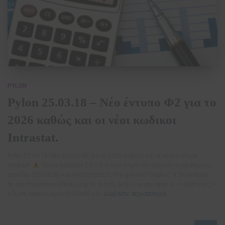
PYLON
Pylon 25.03.18 – Νέο έντυπο Φ2 για το
2026 καθώς και οι νέοι κωδικοι
Intrastat.
Pylon 25.03.18 Νέο έντυπο Φ2 για το 2026 καθώς και οι νέοι κωδικοι
Intrastat.
Device Manager 2.0.0.8 Κάντε λήψη του αρχείου αναβάθμισης
από εδώ (25.03.18) και αναζητήστε το στο φάκελο “Λήψεις” ή “Downloads”
σε όσα τερματικά (clients) έχετε. Κάντε δεξί κλικ στο αρχείο –> Ιδιότητες –
> Άρση Αποκλεισμού (Unblock) και
Διαβάστε περισσότερα